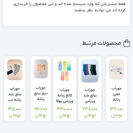
فقط مشتریانی که وارد سیستم شده اند و این محصول را خریداری
کرده اند می توانند نظر بدهند.
محصولات مرتبط
جوراب
جوراب
جوراب
جوراب
جوراب
نیم ساق
مچی
ساق بلند
ساق بلند
کالج زنانه
زنانه
زنانه
زنانه لب
ورزشی
ورزشی یوگا
گلدوزی
شیشه ای
دالبری
جردن
مدل
196,600
136,000
145,000
430,000
248,000
هلو
ست گل
گلی
Jordan
رنگین‌کمان
تومان
تومان
تومان
تومان
تومان
پنج پر
آیکون
یونیسکس