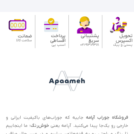
تحویل
پشتیبانی
پرداخت
ضمانت
اکسپرس
سریع
اقساطی
سلامت کالا
پستی و پیک
021-91309318
اسنپ پی
فروشگاه جوراب آپامه
جاییه که جوراب‌های باکیفیت ایرانی و
خارجی رو یک‌جا پیدا می‌کنید. آپامه یعنی
خوش‌رنگ
؛ ما اینجاییم
تا رنگ و راحتی رو به قدم‌هاتون بیاریم و در عین حال مراقب