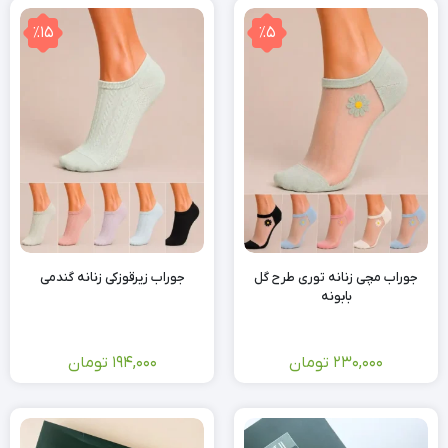
٪15
٪5
جوراب مچی زنانه توری طرح گل
جوراب زیرقوزکی زنانه گندمی
بابونه
230,000
تومان
194,000
تومان