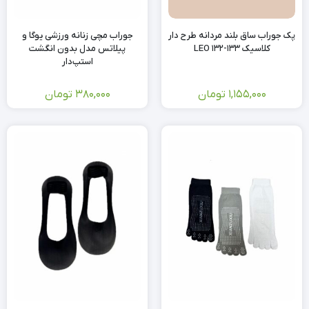
پک جوراب ساق بلند مردانه طرح دار
جوراب مچی زنانه ورزشی یوگا و
کلاسیک LEO 132-133
پیلاتس مدل بدون انگشت
استپ‌دار
1,155,000
تومان
380,000
تومان