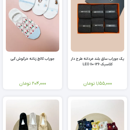
پک جوراب ساق بلند مردانه طرح دار
جوراب کالج زنانه خرگوش آبی
کلاسیک LEO 110-126
1,155,000
تومان
204,000
تومان