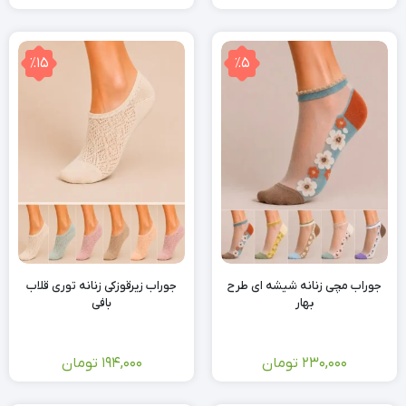
٪15
٪5
جوراب مچی زنانه شیشه ای طرح
جوراب زیرقوزکی زنانه توری قلاب
بهار
بافی
230,000
تومان
194,000
تومان