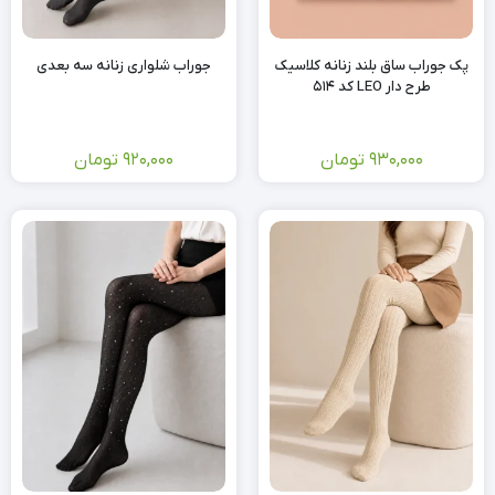
پک جوراب ساق بلند زنانه کلاسیک
جوراب شلواری زنانه سه بعدی
طرح دار LEO کد 514
930,000
تومان
920,000
تومان