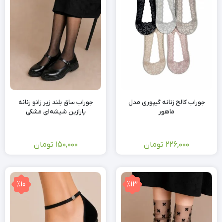
جوراب کالج زنانه گیپوری مدل
جوراب ساق بلند زیر زانو زنانه
ماهور
پارازین شیشه‌ای مشکی
226,000
تومان
150,000
تومان
٪10
٪13