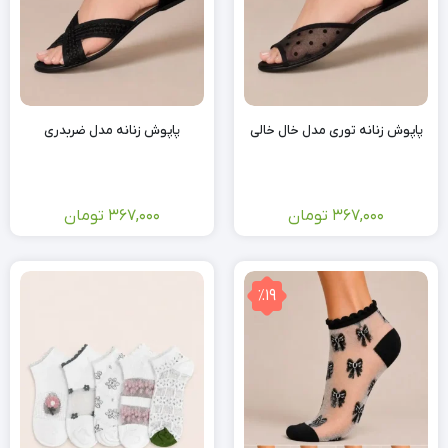
پاپوش زنانه توری مدل خال خالی
پاپوش زنانه مدل ضربدری
367,000
تومان
367,000
تومان
٪19