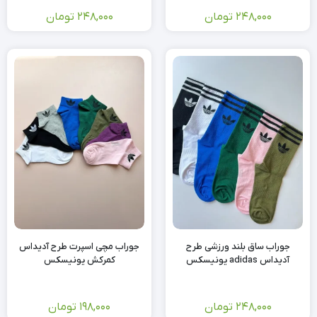
248,000
تومان
248,000
تومان
جوراب ساق بلند ورزشی طرح
جوراب مچی اسپرت طرح آدیداس
آدیداس adidas یونیسکس
کمرکش یونیسکس
248,000
تومان
198,000
تومان