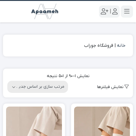
|
خانه
|
فروشگاه جوراب
نمایش 1–90 از 501 نتیجه
نمایش فیلترها