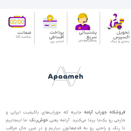
134
تحویل
پشتیبانی
پرداخت
ضمانت
اکسپرس
سریع
اقساطی
سلامت کالا
پستی و پیک
021-91309318
اسنپ پی
فروشگاه جوراب آپامه
جاییه که جوراب‌های باکیفیت ایرانی و
خارجی رو یک‌جا پیدا می‌کنید. آپامه یعنی
خوش‌رنگ
؛ ما اینجاییم
تا رنگ و راحتی رو به قدم‌هاتون بیاریم و در عین حال مراقب