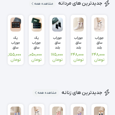
جدیدترین های مردانه
مشاهده همه
جوراب
جوراب
جوراب
پک
پک
ساق
ساق
ساق
جوراب
جوراب
بلند
بلند
بلند
ساق
ساق
Home
تکست
مردانه
بلند
بلند
0
1,155,000
1,050,000
175,000
248,000
248,000
یونیسکس
تهران
مشکی
مردانه
مردانه
تومان
تومان
تومان
تومان
تومان
یونیسکس
ساده
کلاسیک
طرح دار
NORTH
ساده
کلاسیک
LEO
NORTH-
110-126
305
جدیدترین های زنانه
مشاهده همه