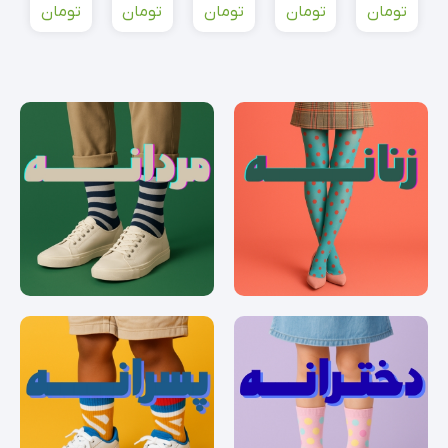
یونیسکس
تهران
مشکی
مردانه
مردانه
تومان
تومان
تومان
تومان
تومان
یونیسکس
ساده
کلاسیک
طرح دار
NORTH
ساده
کلاسیک
LEO
NORTH-
110-126
305