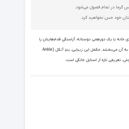
شتان خود حس نخواهید کرد.
نه یا یک دورهمی دوستانه، آراستگیِ قدم‌هایتان را
حفظ کنید بدون آنکه سنگینیِ کفش را تحمل کنید. معماریِ بندهای متقاطع با بافت ظریف، علاوه‌بر حمایت از فرم پا، جلوه‌ای کشیده و زیبا به آن می‌بخشد. مکمل این زیبایی، بندِ آنکل (Ankle