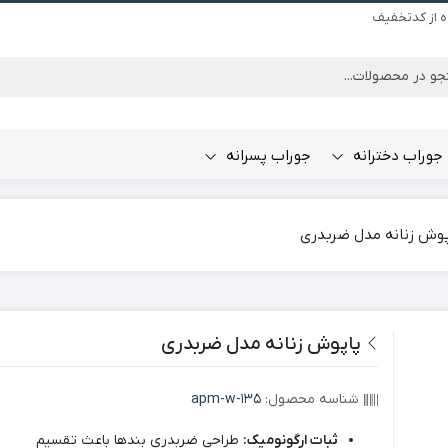
ه از کدتخفیف
جوراب دخترانه
جوراب پسرانه
پوش زنانه مدل ضربدری
پاپوش زنانه مدل ضربدری
شناسه محصول:
apm-w-135
ثبات ارگونومیک:
طراحی ضربدری بندها باعث تقسیم