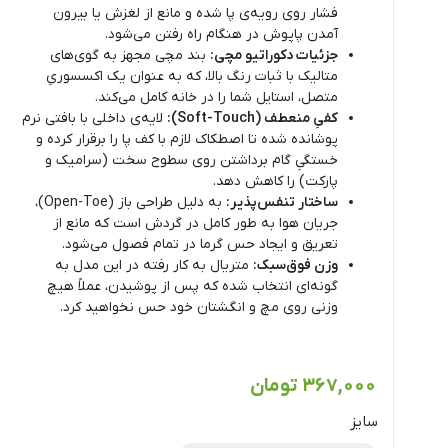
فشار روی رویه‌ی پا شده و مانع از لغزش یا بیرون
آمدن پاپوش در هنگام راه رفتن می‌شود.
جزئیات دکوراتیو مچی:
بند مچی مجهز به گوی‌های
متالیک با ثبات رنگ بالا، که به عنوان یک اکسسوریِ
متصل، استایل شما را در خانه کامل می‌کند.
کفیِ منعطف (Soft-Touch):
لایه‌ی داخلی با بافتی نرم
پوشانده شده تا اصطکاک لازم با کف پا را برقرار کرده و
خستگیِ گام برداشتن روی سطوح سخت (سرامیک و
پارکت) را کاهش دهد.
ساختار تنفس‌پذیر:
به دلیل طراحی باز (Open-Toe)،
جریان هوا به طور کامل در گردش است که مانع از
تعریق و ایجاد حس گرما در تمام فصول می‌شود.
وزن فوق‌سبک:
متریال به کار رفته در این مدل به
گونه‌ای انتخاب شده که پس از پوشیدن، عملاً هیچ
وزنی روی مچ و انگشتان خود حس نخواهید کرد.
367,000
تومان
سایز