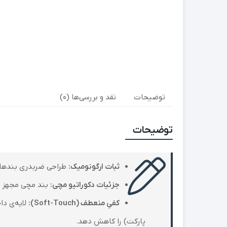
توضیحات
نقد و بررسی‌ها (0)
توضیحات
ثبات ارگونومیک:
طراحی ضربدری بندها ب
جزئیات دکوراتیو مچی:
بند مچی مجهز به
کفیِ منعطف (Soft-Touch):
لایه‌ی دا
پارکت) را کاهش دهد.