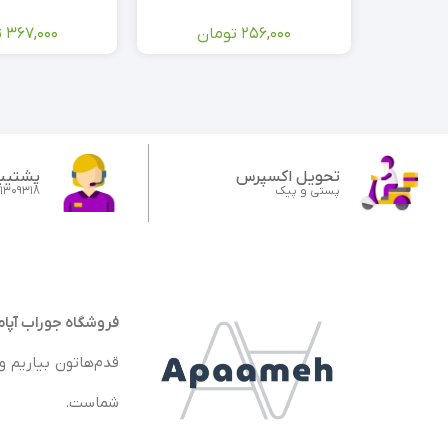
256,000
تومان
367,000
ت
تحویل اکسپرس
پشتیبا
پستی و پیک
91309318
فروشگاه جوراب آپا
قدم‌هاتون بیاریم و
شماست.