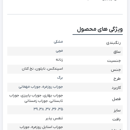
ویژگی های محصول
مشکی
رنگبندی
مچی
ساق
زنانه
جنسیت
اسپندکس، نایلون، نخ کتان
جنس
برگ
طرح
جوراب روزمره
،
جوراب مهمانی
کاربرد
جوراب بهاری، جوراب پاییزی، جوراب
فصل
تابستانی، جوراب زمستانی
39
،
38
،
37
،
36
،
35
سایز
تنفس پذیر
بافت
جوراب استایل روزمره، جوراب