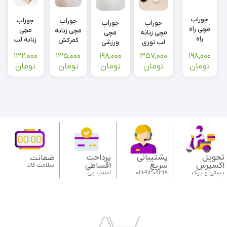
جوراب
جوراب
جوراب
جوراب
جوراب
مچی راه
مچی
مچی زنانه
مچی زنانه
مچی
راه
زنانه لب
کمرکش
لب توری
ورزشی
اسپرت
پلنگی
لبخند
نوستالژی
طرح
132,000
135,000
198,000
198,000
357,000
Under
تومان
تومان
تومان
تومان
تومان
armor
کمرکش
یونیسکس
تحویل
پشتیبانی
پرداخت
ضمانت
اکسپرس
سریع
اقساطی
سلامت کالا
پستی و پیک
021-91309318
اسنپ پی