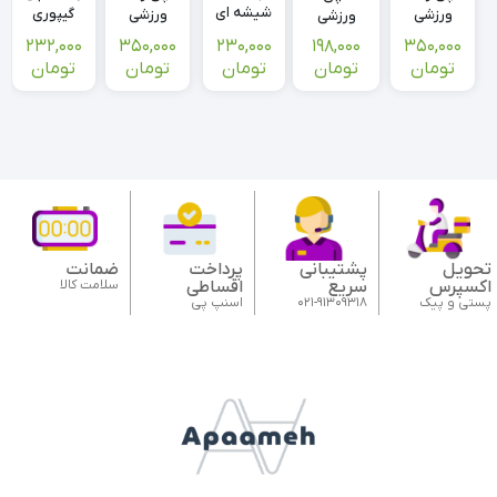
شیشه ای
گیپوری
ورزشی
ورزشی
ورزشی
طرح بهار
طرح گلبرگ
یوگا
یوگا
طرح
350,000
230,000
350,000
232,000
198,000
پیلاتس
پیلاتس
Under
تومان
تومان
تومان
تومان
تومان
استپ دار
استپ دار
armor
درشت
ریز
کمرکش
یونیسکس
تحویل
پشتیبانی
پرداخت
ضمانت
اکسپرس
سریع
اقساطی
سلامت کالا
پستی و پیک
021-91309318
اسنپ پی