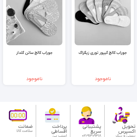
جوراب کالج گیپور توری زیگزاگ
جوراب کالج ساتن گلدار
ناموجود
ناموجود
تحویل
پشتیبانی
پرداخت
ضمانت
اکسپرس
سریع
اقساطی
سلامت کالا
پستی و پیک
021-91309318
اسنپ پی