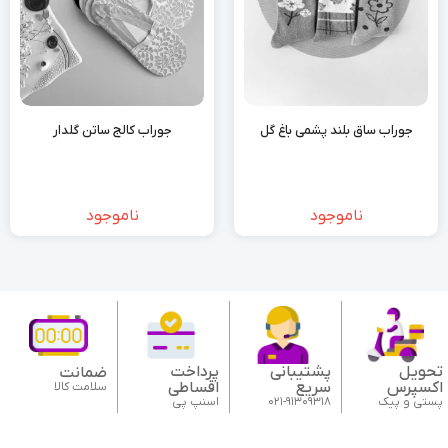
جوراب ساق بلند پشمی باغ گل
جوراب کالج ساتن گلدار
ناموجود
ناموجود
تحویل
پشتیبانی
پرداخت
ضمانت
اکسپرس
سریع
اقساطی
سلامت کالا
پستی و پیک
021-91309318
اسنپ پی