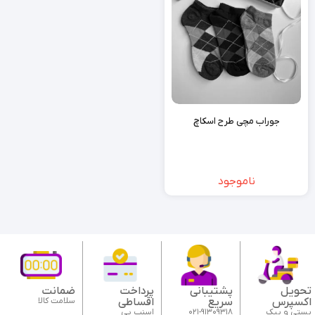
جوراب مچی طرح اسکاچ
ناموجود
تحویل
پشتیبانی
پرداخت
ضمانت
اکسپرس
سریع
اقساطی
سلامت کالا
پستی و پیک
021-91309318
اسنپ پی