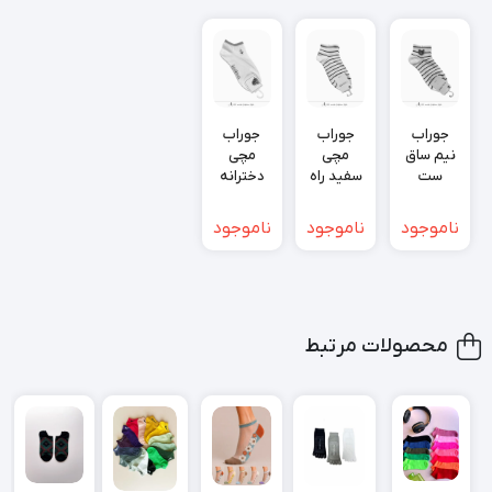
جوراب
جوراب
جوراب
نیم ساق
مچی
مچی
ست
سفید راه
دخترانه
خرسی
راه مشکی
فانتزی
طرح راه
گلدوزی
ناموجود
ناموجود
ناموجود
راه
شده
محصولات مرتبط