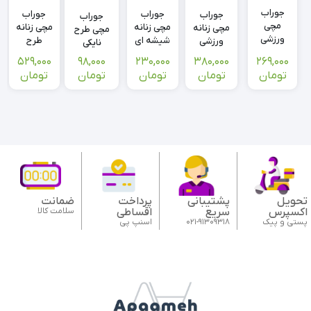
جوراب
جوراب
جوراب
جوراب
جوراب
مچی
مچی زنانه
مچی زنانه
مچی زنانه
مچی طرح
ورزشی
طرح
شیشه ای
ورزشی
نایکی
تاکتل
نگارینه
طرح بهار
یوگا و
کمرکش
529,000
230,000
269,000
98,000
380,000
پیلاتس
یونیسکس
تومان
تومان
تومان
تومان
تومان
مدل
انگشتی
استپ‌دار
تحویل
پشتیبانی
پرداخت
ضمانت
اکسپرس
سریع
اقساطی
سلامت کالا
پستی و پیک
021-91309318
اسنپ پی