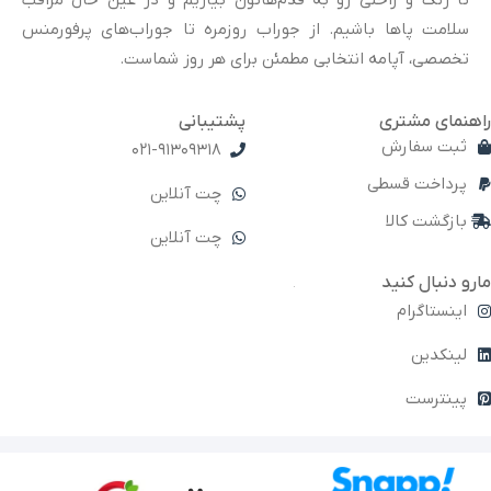
تا رنگ و راحتی رو به قدم‌هاتون بیاریم و در عین حال مراقب
سلامت پاها باشیم. از جوراب روزمره تا جوراب‌های پرفورمنس
تخصصی، آپامه انتخابی مطمئن برای هر روز شماست.
راهنمای مشتری
پشتیبانی
ثبت سفارش
021-91309318
پرداخت قسطی
چت آنلاین
بازگشت کالا
چت آنلاین
مارو دنبال کنید
اینستاگرام
لینکدین
پینترست