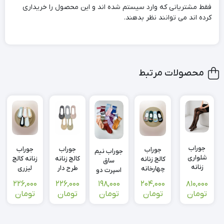
فقط مشتریانی که وارد سیستم شده اند و این محصول را خریداری
کرده اند می توانند نظر بدهند.
محصولات مرتبط
جوراب
جوراب
جوراب
جوراب
جوراب نیم
شلواری
کالج زنانه
زنانه کالج
کالج زنانه
ساق
زنانه
طرح دار
لیزری
چهارخانه‌
اسپرت دو
طرح گل
شکوفه
خال خال
ای رنگی
خط
204,000
810,000
226,000
226,000
198,000
بهاری
نخی
یونیسکس
تومان
تومان
تومان
تومان
تومان